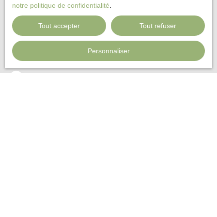
Budget max (€)
notre politique de confidentialité
.
Tout accepter
Tout refuser
Surface min (m²)
Personnaliser
Pièces min
J'accepte le traitement de mes données personnelles
conformément au RGPD. Si vous ne souhaitez pas faire
l'objet de prospection commerciale par voie téléphonique,
vous pouvez vous inscrire gratuitement sur la liste
d'opposition au démarchage téléphonique, prévu par
l'article L223-1 du code de la consommation, sur le site
Internet www.bloctel.gouv.fr ou par courrier adressé à :
Société Worldline, Service Bloctel, CS 61311, 41013
BLOIS CEDEX.
Pour en savoir plus sur le traitement de vos données
personnelles, veuillez consulter notre
politique de
confidentialité
.