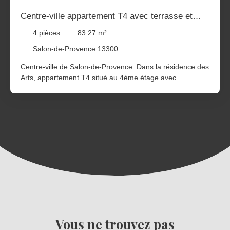
Centre-ville appartement T4 avec terrasse et
garage
4
pièces
83.27
m²
Salon-de-Provence 13300
Centre-ville de Salon-de-Provence. Dans la résidence des
Arts, appartement T4 situé au 4ème étage avec
ascenseur et terrasse. Hall d'entrée menant au séjour
avec cuisine ouverte, 3 chambres, salle d'eau et wc.
Cellier. Garage privatif Co-Mandat n° 155
Vous ne trouvez pas