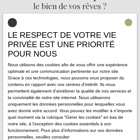
le bien de vos rêves ?
Ne manquez plus aucun bien correspondant à votre recherche
en vous inscrivant à notre alerte mail !
LE RESPECT DE VOTRE VIE
PRIVÉE EST UNE PRIORITÉ
Prénom
POUR NOUS
Nom
Nous utilisons des cookies afin de vous offrir une expérience
optimale et une communication pertinente sur notre site.
Email
Grace à ces technologies, nous pouvons vous proposer du
contenu en rapport avec vos centres d'intérêt. Ils nous
Type d'offre
permettent également d'améliorer la qualité de nos services et
Vente
la convivialité de notre site internet. Nous utiliserons
uniquement les données personnelles pour lesquelles vous
Type de bien
Appartement
avez donné votre accord. Vous pouvez les modifier à n'importe
quel moment via la rubrique ″Gérer les cookies″ en bas de
notre site, à l'exception des cookies essentiels à son
Localisation
fonctionnement. Pour plus d'informations sur vos données
personnelles, veuillez consulter