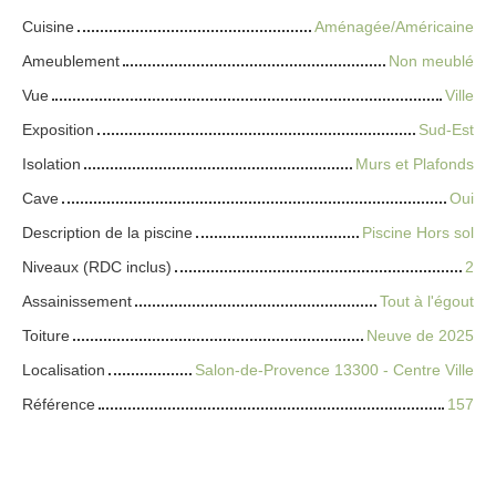
Cuisine
Aménagée/Américaine
Ameublement
Non meublé
Vue
Ville
Exposition
Sud-Est
Isolation
Murs et Plafonds
Cave
Oui
Description de la piscine
Piscine Hors sol
Niveaux (RDC inclus)
2
Assainissement
Tout à l'égout
Toiture
Neuve de 2025
Localisation
Salon-de-Provence 13300 - Centre Ville
Référence
157