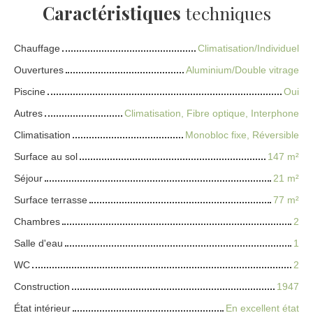
Caractéristiques
techniques
Chauffage
Climatisation/Individuel
Ouvertures
Aluminium/Double vitrage
Piscine
Oui
Autres
Climatisation, Fibre optique, Interphone
Climatisation
Monobloc fixe, Réversible
Surface au sol
147
m²
Séjour
21
m²
Surface terrasse
77
m²
Chambres
2
Salle d'eau
1
WC
2
Construction
1947
État intérieur
En excellent état