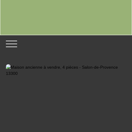
ACCUEIL
ACHETER
LOUER
VENDRE
BLOG
Être rappelé