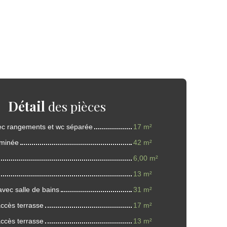
Détail
des pièces
vec rangements et wc séparée
17 m²
eminée
42 m²
6,00 m²
13 m²
avec salle de bains
31 m²
ccès terrasse
17 m²
ccès terrasse
13 m²