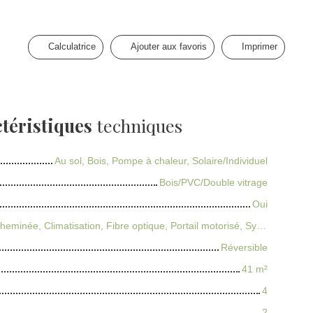
Calculatrice
Ajouter aux favoris
Imprimer
téristiques
techniques
Au sol, Bois, Pompe à chaleur, Solaire/Individuel
Bois/PVC/Double vitrage
Oui
Borne de Recharge, Cheminée, Climatisation, Fibre optique, Portail motorisé, Système d'alarme, Visiophone, Volets électriques
Réversible
41
m²
4
2