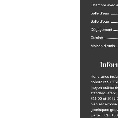
Chambre avec a
Salle d'eau
Salle d'eau
Dégagement
Cuisine
Maison d'Amis
Infor
Honoraires inclu
honoraires 1 150
moyen estimé de
standard, établi 
811.00 et 1097.0
bien est exposé 
georisques.gouv.
Carte T CPI 13