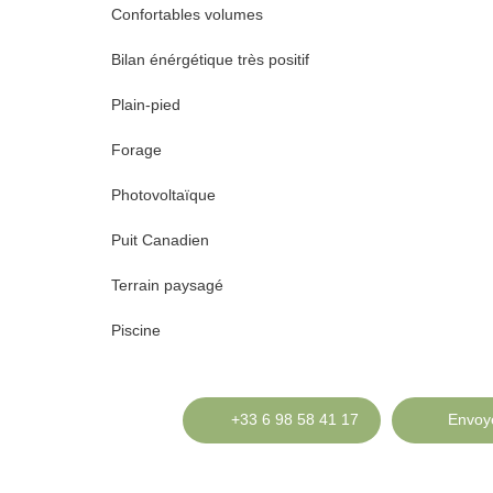
Confortables volumes
Bilan énérgétique très positif
Plain-pied
Forage
Photovoltaïque
Puit Canadien
Terrain paysagé
Piscine
+33 6 98 58 41 17
Envoye