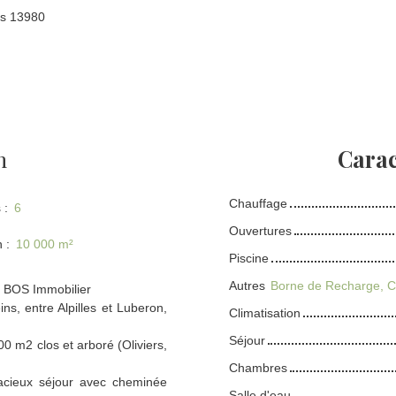
ins 13980
n
Carac
Chauffage
s
:
6
Ouvertures
n
:
10 000
m²
Piscine
Autres
e BOS Immobilier
s, entre Alpilles et Luberon,
Climatisation
Séjour
00 m2 clos et arboré (Oliviers,
Chambres
pacieux séjour avec cheminée
Salle d'eau