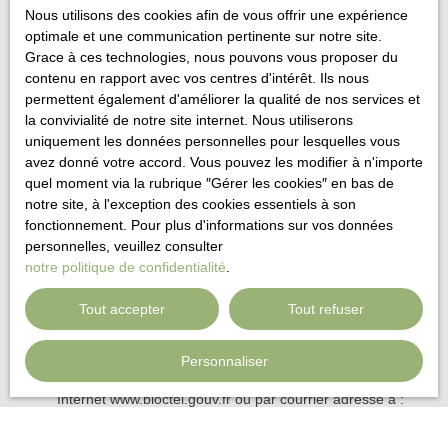
Type de bien
Nous utilisons des cookies afin de vous offrir une expérience
Maison
optimale et une communication pertinente sur notre site.
Grace à ces technologies, nous pouvons vous proposer du
Localisation
Arles (13200)
contenu en rapport avec vos centres d'intérêt. Ils nous
permettent également d'améliorer la qualité de nos services et
Budget max (€)
la convivialité de notre site internet. Nous utiliserons
uniquement les données personnelles pour lesquelles vous
avez donné votre accord. Vous pouvez les modifier à n'importe
Surface min (m²)
quel moment via la rubrique ″Gérer les cookies″ en bas de
notre site, à l'exception des cookies essentiels à son
Pièces min
fonctionnement. Pour plus d'informations sur vos données
personnelles, veuillez consulter
notre politique de confidentialité
.
J'accepte le traitement de mes données personnelles
conformément au RGPD. Si vous ne souhaitez pas faire
Tout accepter
Tout refuser
l'objet de prospection commerciale par voie téléphonique,
vous pouvez vous inscrire gratuitement sur la liste
d'opposition au démarchage téléphonique, prévu par
Personnaliser
l'article L223-1 du code de la consommation, sur le site
Internet www.bloctel.gouv.fr ou par courrier adressé à :
Société Worldline, Service Bloctel, CS 61311, 41013